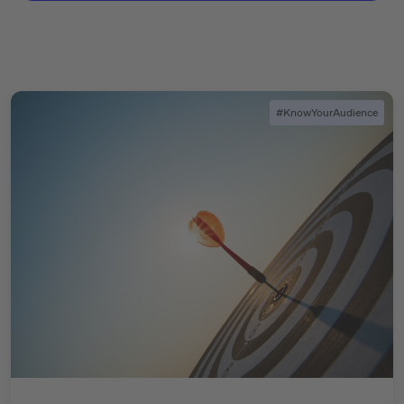
#KnowYourAudience