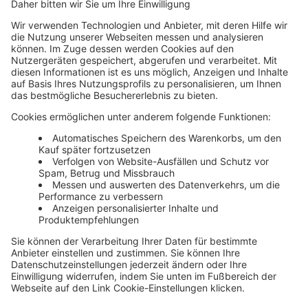
neue Projekte informiert – direkt in
Ihrem Postfach.
Kostenlos anmelden
Media
Corporate Media
Softwarevergleich.de
Haufe Stellenmarkt
Personalmagazin Jobs