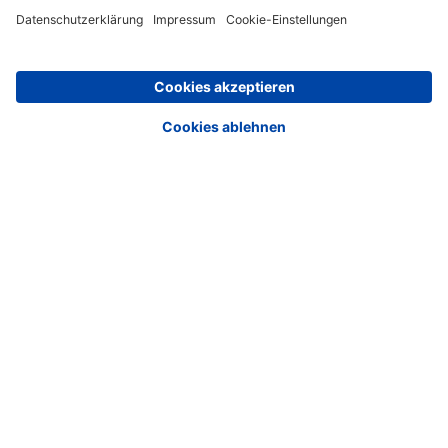
Nachhaltige Zeitschriften
Rechtliches
Impressum
Datenschutzerklärung
Cookie-Einstellungen
AGB
Newsletter
Media News
Haufe Media Sales
Alle Werbeformen, Werbeträger und Zielmärkte an einem
Ort. Haufe Media Sales bietet Ihnen einen breiten
Überblick um Werbemaßnahmen unkompliziert zu
buchen und schnell umzusetzen.