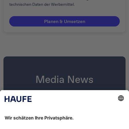
technischen Daten der Werbemittel.
Planen & Umsetzen
Media News
Erhalten Sie alle wichtigen
Informationen ­rund um unser
werberelevantes
Produktportfolio, bleiben Sie stets über
Mediadaten, spannende Artikel und