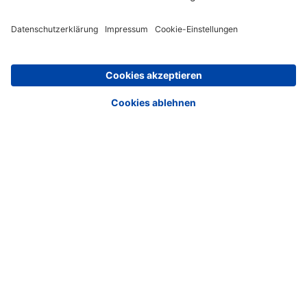
27. Oktober 2021
#FEHLERausradieren: Wie werden auch B2B-
Themen in den Social-Media erfolgreich?
<<
<
6
7
8
9
10
11
12
13
14
15
>
>>
Media
Corporate Media