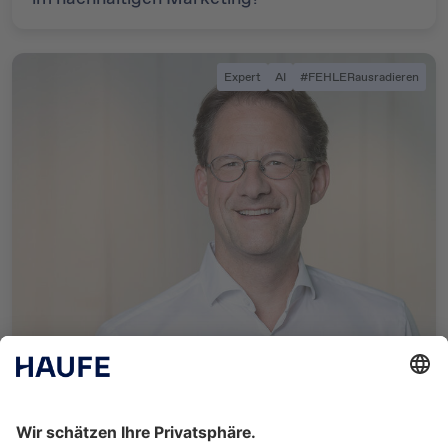
Expert
AI
#FEHLERausradieren
3. November 2021