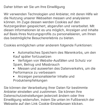
#FEHLERausradieren: Warum führen Googles
KI-Algorithmen zuweilen auf die falsche
Fährte?
Expert
#FEHLERausradieren