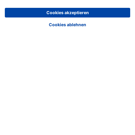
Welche Vorteile bietet das neue Portal
Softwarevergleich.de?
<<
<
3
4
5
6
7
8
9
10
11
12
>
>>
Media
Corporate Media
Softwarevergleich.de
Haufe Stellenmarkt