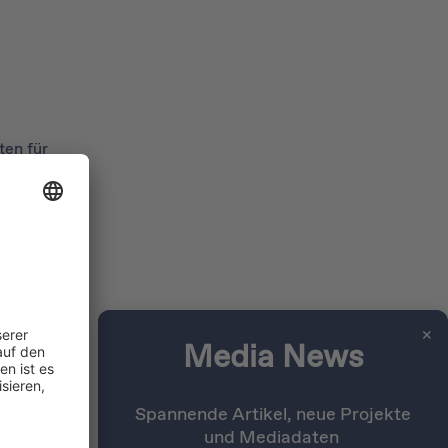
ten für
– einer
genauso
✕
Media News
eten
rtiges
finden
Spannende Artikel, neue Projekte
und Mediadaten