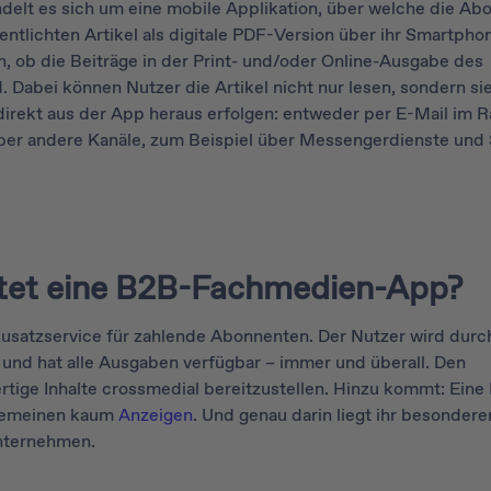
elt es sich um eine mobile Applikation, über welche die Ab
entlichten Artikel als digitale PDF-Version über ihr Smartpho
, ob die Beiträge in der Print- und/oder Online-Ausgabe des
. Dabei können Nutzer die Artikel nicht nur lesen, sondern si
direkt aus der App heraus erfolgen: entweder per E-Mail im
er andere Kanäle, zum Beispiel über Messengerdienste und 
etet eine B2B-Fachmedien-App?
usatzservice für zahlende Abonnenten. Der Nutzer wird durc
 und hat alle Ausgaben verfügbar – immer und überall. Den
ige Inhalte crossmedial bereitzustellen. Hinzu kommt: Eine
lgemeinen kaum
Anzeigen
. Und genau darin liegt ihr besondere
nternehmen.