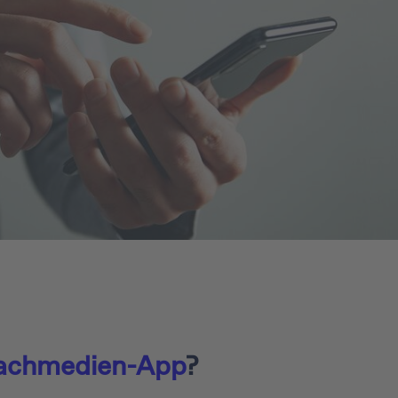
achmedien-App
?