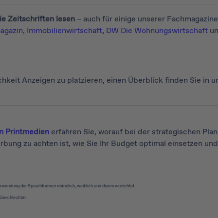
e Zeitschriften lesen
– auch für einige unserer Fachmagazine 
agazin
,
Immobilienwirtschaft
,
DW Die Wohnungswirtschaft
un
keit Anzeigen zu platzieren, einen Überblick finden Sie in u
n Printmedien
erfahren Sie, worauf bei der strategischen Pla
ung zu achten ist, wie Sie Ihr Budget optimal einsetzen und
erwendung der Sprachformen männlich, weiblich und divers verzichtet.
Geschlechter.