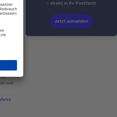
– direkt in Ihr Postfach!
Jetzt anmelden
iner
rsierter
teren
rch die
n sowohl
rte
den von
Marke