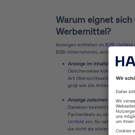
Warum eignet sich
Werbemittel?
Anzeigen entfalten im
B2B-Umfeld
B2B-Unternehmen, sich die Aufmerk
Anzeige im Inhaltsverzeichnis
Üblicherweise können Firmen 
Art Übersichtsseite – platzier
groß wie die Artikel-Teaser dar
Anzeige zwischen den Artikel
Daneben besteht die Option, e
Fachartikeln zu veröffentliche
Umfeld
ein. So nehmen Leser 
sie nicht als störend.