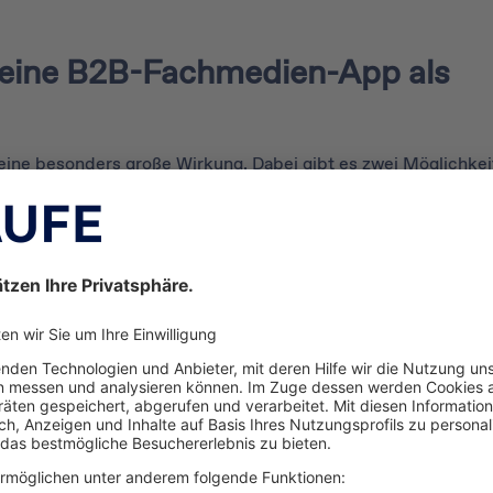
 eine B2B-Fachmedien-App als
eine besonders große Wirkung. Dabei gibt es zwei Möglichkei
samkeit der anvisierten
Zielgruppe
zu sichern:
ihre Anzeige im Inhaltsverzeichnis der B2B-Fachmedien-App 
en. Ist dort Raum für lediglich zwei Anzeigen und sind diese 
gestellt, ist eine hohe Sichtbarkeit garantiert.
n
inige wenige Anzeigen zwischen den journalistisch aufbereit
n. Diese fügen sich harmonisch ins digitale Magazin als
hochwe
die subtile werbliche Botschaft eher nebenbei wahr und emp