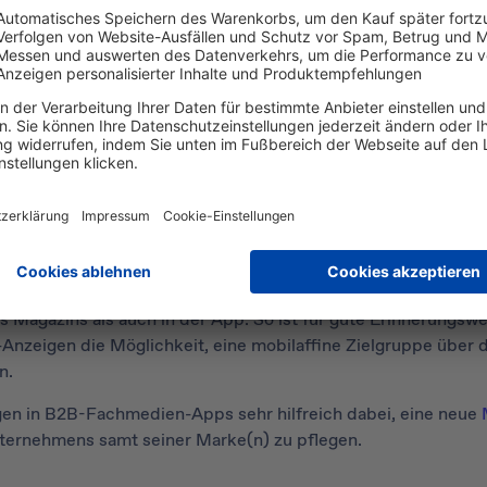
B-Unternehmen von Anzeigen in e
App?
s renommierten Fachmediums erhalten B2B-Unternehmen die
 Schwerpunktthema in der eigenen Zielgruppe als
fachlich ve
eren. Zugleich verlängern Firmen ihre Reichweite in einen wei
eit bei potenziellen Kunden. Diese Wirkung verstärkt sich du
akte entstehen: Leser begegnen dem werbenden Unternehme
s Magazins als auch in der App. So ist für gute Erinnerungswe
-Anzeigen die Möglichkeit, eine mobilaffine Zielgruppe über 
n.
gen in B2B-Fachmedien-Apps sehr hilfreich dabei, eine neue
ternehmens samt seiner Marke(n) zu pflegen.