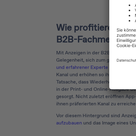
Wie profitieren B2
B2B-Fachmedien-
Mit Anzeigen in der B2B-App eine
Gelegenheit, sich zum gewünschten
und erfahrener Experte
zu positioni
Kanal und erhöhen so ihre Sichtbark
Tatsache, dass Wiederholungskont
in der Print- und Online-Ausgabe de
gesorgt. Nicht zuletzt eröffnen App
ihnen präferierten Kanal zu erreiche
Vor diesem Hintergrund sind Anzei
aufzubauen
und das Image eines Un