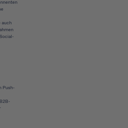
onnenten
ne
e auch
 Rahmen
Social-
h Push-
 B2B-
r