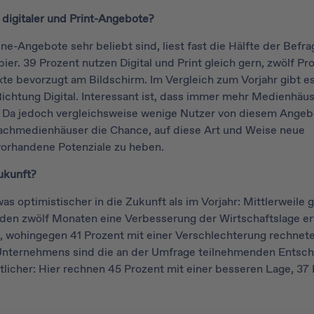
 digitaler und Print-Angebote?
-Angebote sehr beliebt sind, liest fast die Hälfte der Befra
pier. 39 Prozent nutzen Digital und Print gleich gern, zwölf Pr
te bevorzugt am Bildschirm. Im Vergleich zum Vorjahr gibt e
Richtung Digital. Interessant ist, dass immer mehr Medienhäu
n. Da jedoch vergleichsweise wenige Nutzer von diesem Angeb
Fachmedienhäuser die Chance, auf diese Art und Weise neue
vorhandene Potenziale zu heben.
ukunft?
as optimistischer in die Zukunft als im Vorjahr: Mittlerweile 
den zwölf Monaten eine Verbesserung der Wirtschaftslage er
t, wohingegen 41 Prozent mit einer Verschlechterung rechnet
Unternehmens sind die an der Umfrage teilnehmenden Entsch
tlicher: Hier rechnen 45 Prozent mit einer besseren Lage, 37