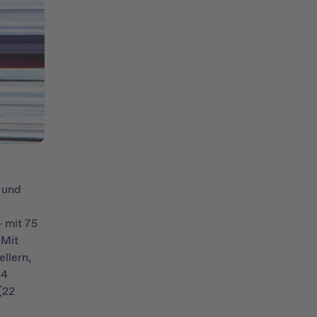
 und
 mit 75
 Mit
llern,
44
(22