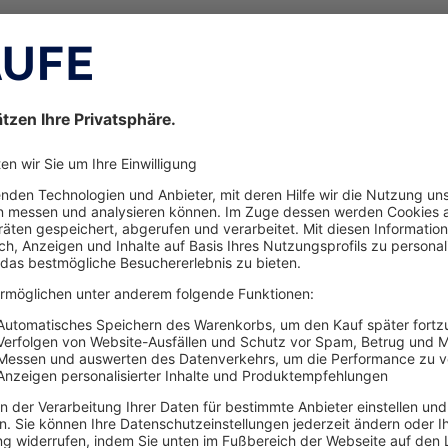
erbung in Fachmedien hat LAE – Leseranalyse Entscheidung
he Fachpresse e.V. durchgeführt. Für das LAE Entscheider Pa
um von Oktober 2020 bis März 2022 knapp 8.000 Interviews 
Verwaltung geführt. Die Ergebnisse stehen für rund 3,07 Mil
iadaten
finden Sie alle Informationen zu unseren etablierten
erwendung der Sprachformen männlich, weiblich und divers verzichtet.
Geschlechter.