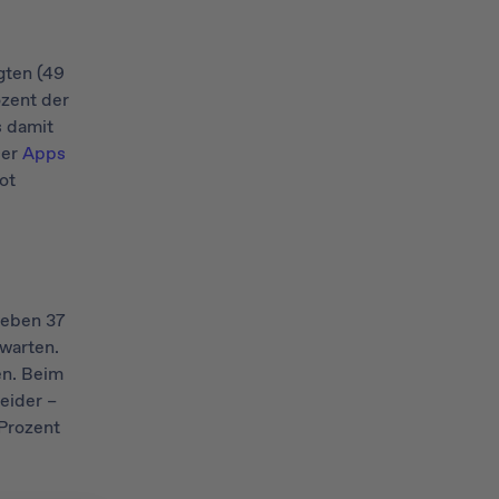
gten (49
ozent der
s damit
ser
Apps
ot
geben 37
warten.
en. Beim
eider –
 Prozent