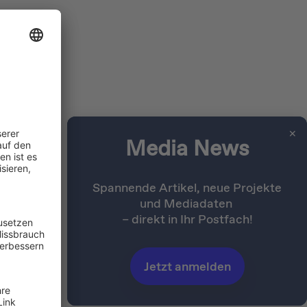
sträger
nel
mit
lionen
✕
Media News
Spannende Artikel, neue Projekte
und Mediadaten
– direkt in Ihr Postfach!
Jetzt anmelden