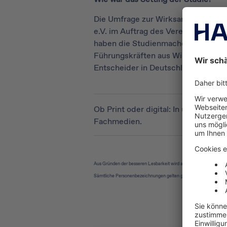
Die Umfrage zur Wirksamkeit von W
e.V. im Auftrag des Vereins Deutsc
haben die Studienmacher im Zeitra
Führungskräften aus Wirtschaft und 
Entscheider in Deutschland.
Ob Print oder digital: In unseren
Med
Fachmedien.
Aus Gründen der besseren Lesbarkeit wird auf die gleichzeitige V
Sämtliche Personenbezeichnungen gelten gleichermaßen für alle 