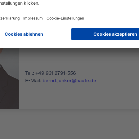
Bernd Junker
Ihr Ansprechpartner bei Haufe Media Sales
Tel.: +49 931 2791-556
E-Mail:
bernd.junker@haufe.de