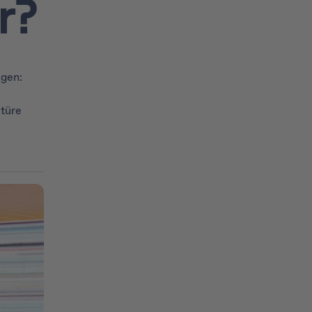
r?
egen:
türe