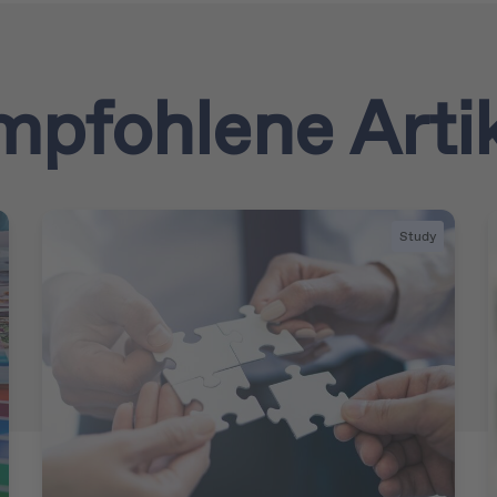
pfohlene Artik
Study