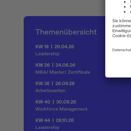
Themenübersicht
KW 18 | 29.04.26
Leadership
KW 26 | 24.06.26
MBA/ Master/ Zertifikate
KW 35 | 26.08.26
Arbeitswelten
KW 40 | 30.09.26
Workforce Management
KW 44 | 28.10.26
Leadership