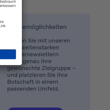
Werbemöglichkeiten
Treffen Sie mit unseren
reichweitenstarken
Sonder­newslettern
punktgenau Ihre
gewünschte Zielgruppe –
und platzieren Sie Ihre
Botschaft in einem
passenden Umfeld.