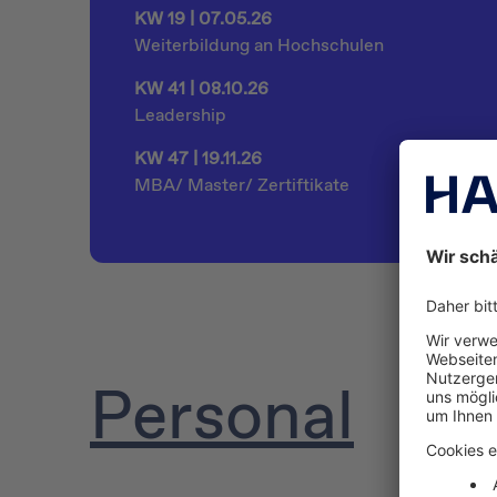
KW 19 | 07.05.26
Weiterbildung an Hochschulen
KW 41 | 08.10.26
Leadership
KW 47 | 19.11.26
MBA/ Master/ Zertiftikate
Personal