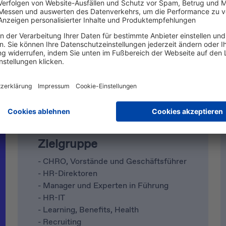
Leistungsdaten
45.110
Newsletterabonnenten
Stand: Januar 2026
Zielgruppe
- CHRO, Vorstände und Geschäftsführer
- HR-Direktoren
- Manager und Experten in Führung
- HR-IT
- Learning, Benefits, Health
- Recruiting