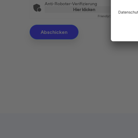
Anti-Roboter-Verifizierung
Hier klicken
Friendly
Captcha ⇗
Abschicken