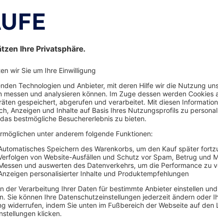
es über interessante Angebote und
e darüber hinausgehende Nutzung
 Einwilligung zur Nutzung meiner
richt an
widerruf@haufe.de
nschutzerklärung
.
*