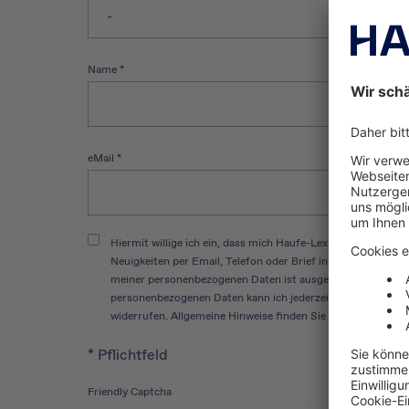
Name
*
eMail
*
Hiermit willige ich ein, dass mich Haufe-Lexware Media Sal
Neuigkeiten per Email, Telefon oder Brief informiert. Ein
meiner personenbezogenen Daten ist ausgeschlossen. Diese
personenbezogenen Daten kann ich jederzeit mit einer Nach
widerrufen. Allgemeine Hinweise finden Sie in unserer
Date
* Pflichtfeld
Friendly Captcha