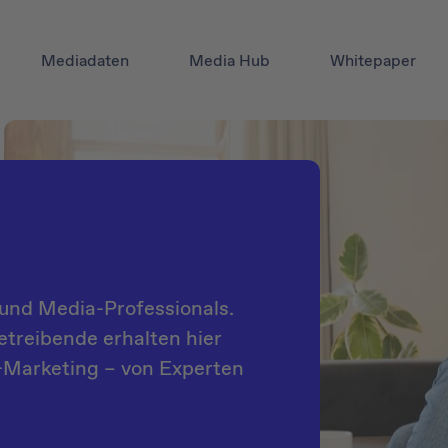
Mediadaten
Media Hub
Whitepaper
und Media-Professionals.
treibende erhalten hier
B-Marketing – von Experten