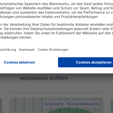
27. August 2024
Trends, Technologie,
Transformation: Warum
B2B-Marketer die
DMEXCO 2024 nicht
verpassen sollten
Sustainability
#SustainableMarketing