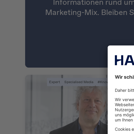
Informationen rund um
Marketing-Mix. Bleiben S
Expert
Specialised Media
#KnowYourAudience