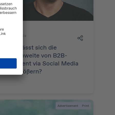
10. Juli 2024
Wie lässt sich die
Reichweite von B2B-
Content via Social Media
vergrößern?
Advertisement
Print