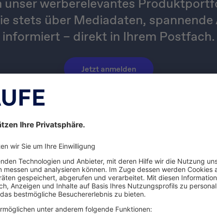
 unser werberelevantes Produktportfol
ie stets über Mediadaten, spannende 
informiert – direkt in Ihrem Postfach.
Jetzt anmelden
Event
Trends