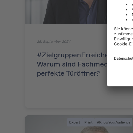
25. September 2024
#ZielgruppenErreichen:
Warum sind Fachmedien
perfekte Türöffner?
Expert
Print
#KnowYourAudience