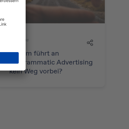
27. Juli 2016
Warum führt an
Programmatic Advertising
kein Weg vorbei?