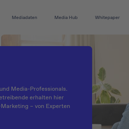
Mediadaten
Media Hub
Whitepaper
und Media-Professionals.
treibende erhalten hier
B-Marketing – von Experten