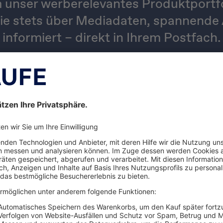
 unser werberelevantes Produktportfol
ie stets über Mediadaten, spannende 
informiert – direkt in Ihrem Postfach.
Jetzt anmelden