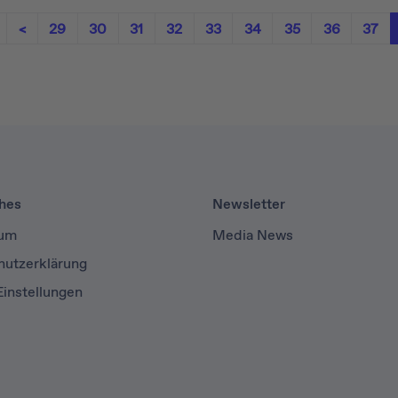
<
29
30
31
32
33
34
35
36
37
ches
Newsletter
sum
Media News
hutzerklärung
instellungen