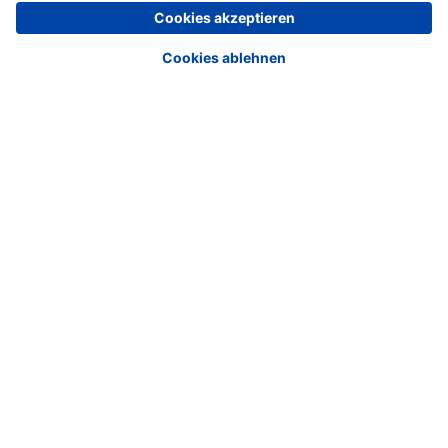
Markenaufbau?
<<
<
21
22
23
24
25
26
27
28
29
30
>
>>
Media
Corporate Media
Softwarevergleich.de
Haufe Stellenmarkt
Personalmagazin Jobs